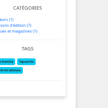
CATÉGORIES
teurs
(1)
sons d'édition
(7)
ues et magazines
(1)
TAGS
a Domitia
Tapuscrits
ik-Art éditions